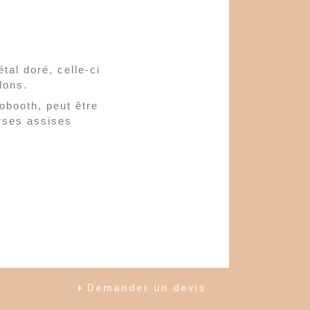
tal doré, celle-ci
lons.
obooth, peut être
rses assises
Demander un devis