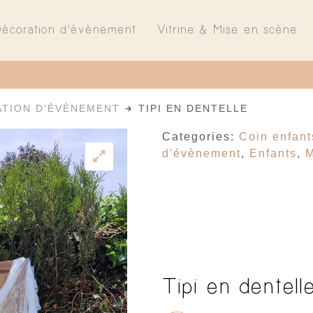
Décoration d’évènement
Vitrine & Mise en scène
TION D'ÉVÈNEMENT
TIPI EN DENTELLE
Categories:
Coin enfant
d'évènement
,
Enfants
,
M
Tipi en dentell